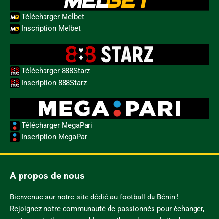
Télécharger Melbet
Inscription Melbet
Télécharger 888Starz
Inscription 888Starz
Télécharger MegaPari
Inscription MegaPari
A propos de nous
Bienvenue sur notre site dédié au football du Bénin !
Rejoignez notre communauté de passionnés pour échanger,