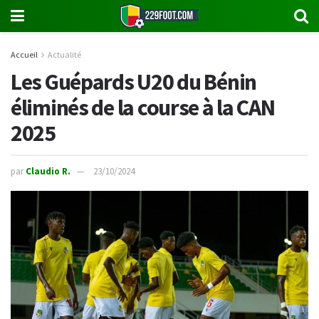
Accueil
Actualité
Les Guépards U20 du Bénin
éliminés de la course à la CAN
2025
par
Claudio R.
23/10/2024