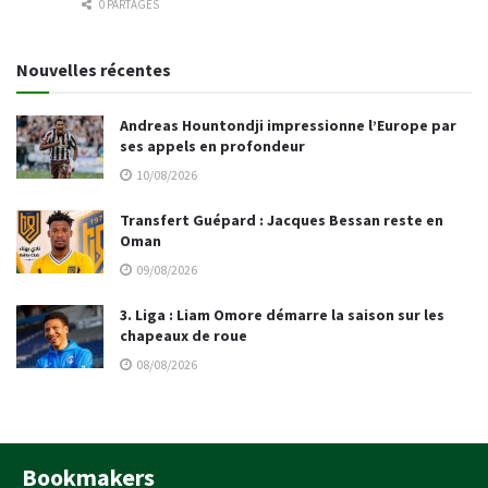
0 PARTAGES
Nouvelles récentes
Andreas Hountondji impressionne l’Europe par
ses appels en profondeur
10/08/2026
Transfert Guépard : Jacques Bessan reste en
Oman
09/08/2026
3. Liga : Liam Omore démarre la saison sur les
chapeaux de roue
08/08/2026
Bookmakers