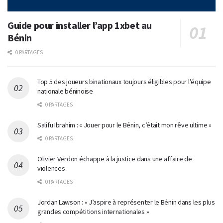
Guide pour installer l’app 1xbet au
Bénin
0 PARTAGES
Top 5 des joueurs binationaux toujours éligibles pour l’équipe
nationale béninoise
0 PARTAGES
Salifu Ibrahim : « Jouer pour le Bénin, c’était mon rêve ultime »
0 PARTAGES
Olivier Verdon échappe à la justice dans une affaire de
violences
0 PARTAGES
Jordan Lawson : « J’aspire à représenter le Bénin dans les plus
grandes compétitions internationales »