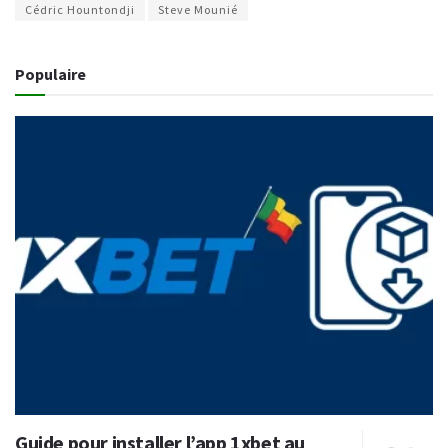
Cédric Hountondji
Steve Mounié
Populaire
Guide pour installer l’app 1xbet au