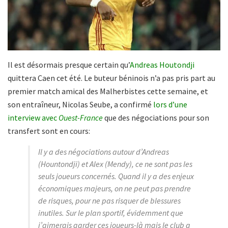
Il est désormais presque certain qu’
Andreas Houtondji
quittera Caen cet été. Le buteur béninois n’a pas pris part au
premier match amical des Malherbistes cette semaine, et
son entraîneur, Nicolas Seube, a confirmé
lors d’une
interview avec
Ouest-France
que des négociations pour son
transfert sont en cours:
Il y a des négociations autour d’Andreas
(Hountondji) et Alex (Mendy), ce ne sont pas les
seuls joueurs concernés. Quand il y a des enjeux
économiques majeurs, on ne peut pas prendre
de risques, pour ne pas risquer de blessures
inutiles. Sur le plan sportif, évidemment que
j’aimerais garder ces joueurs-là mais le club a