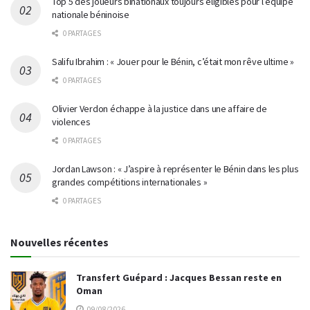
Top 5 des joueurs binationaux toujours éligibles pour l’équipe
nationale béninoise
0 PARTAGES
Salifu Ibrahim : « Jouer pour le Bénin, c’était mon rêve ultime »
0 PARTAGES
Olivier Verdon échappe à la justice dans une affaire de
violences
0 PARTAGES
Jordan Lawson : « J’aspire à représenter le Bénin dans les plus
grandes compétitions internationales »
0 PARTAGES
Nouvelles récentes
Transfert Guépard : Jacques Bessan reste en
Oman
09/08/2026