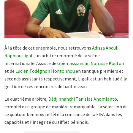
À la tête de cet ensemble, nous retrouvons
Adissa Abdul
Raphiou Ligali
, un arbitre renommé de la scène
internationale. Assisté de
Gbèmassiandan Narcisse Kouton
et de
Lucien Todégnon Hontonnou
en tant que premiers et
seconds assistants respectivement, Ligali est un habitué à la
gestion de ces rencontres de haut niveau.
Le quatrième arbitre,
Dédjinnanchi Tanislas Ahomlanto
,
complète ce groupe de manière remarquable. La sélection de
ce quatuor béninois reflète la confiance de la FIFA dans les
capacités et l’intégrité du sifflet béninois.