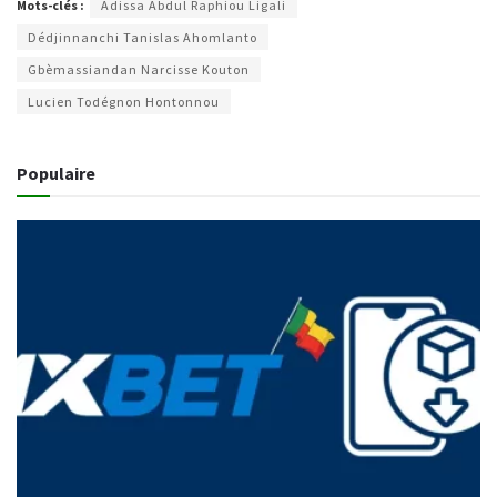
Mots-clés :
Adissa Abdul Raphiou Ligali
Dédjinnanchi Tanislas Ahomlanto
Gbèmassiandan Narcisse Kouton
Lucien Todégnon Hontonnou
Populaire