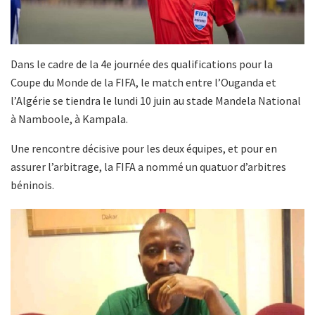
Dans le cadre de la 4e journée des qualifications pour la
Coupe du Monde de la FIFA, le match entre l’Ouganda et
l’Algérie se tiendra le lundi 10 juin au stade Mandela National
à Namboole, à Kampala.
Une rencontre décisive pour les deux équipes, et pour en
assurer l’arbitrage, la FIFA a nommé un quatuor d’arbitres
béninois.