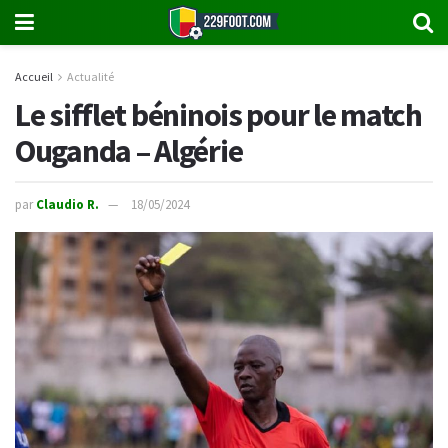
Accueil
Actualité
Le sifflet béninois pour le match
Ouganda – Algérie
par
Claudio R.
18/05/2024