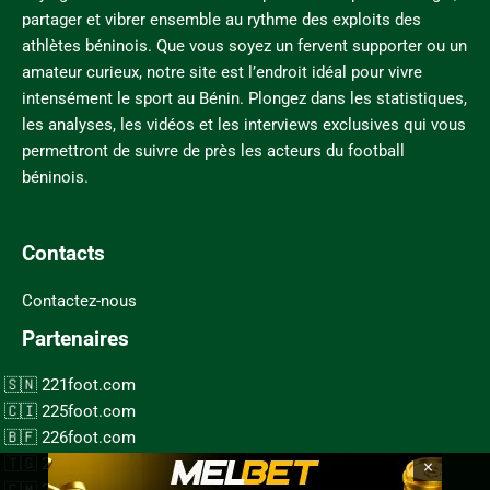
partager et vibrer ensemble au rythme des exploits des
athlètes béninois. Que vous soyez un fervent supporter ou un
amateur curieux, notre site est l’endroit idéal pour vivre
intensément le sport au Bénin. Plongez dans les statistiques,
les analyses, les vidéos et les interviews exclusives qui vous
permettront de suivre de près les acteurs du football
béninois.
Contacts
Contactez-nous
Partenaires
221foot.com
225foot.com
226foot.com
×
228foot.com