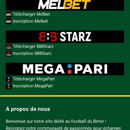
Télécharger Melbet
Inscription Melbet
Télécharger 888Starz
Inscription 888Starz
Télécharger MegaPari
Inscription MegaPari
A propos de nous
Bienvenue sur notre site dédié au football du Bénin !
Rejoignez notre communauté de passionnés pour échanger,