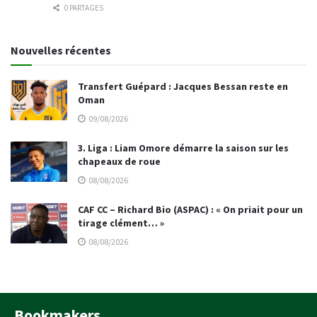
0 PARTAGES
Nouvelles récentes
Transfert Guépard : Jacques Bessan reste en
Oman
09/08/2026
3. Liga : Liam Omore démarre la saison sur les
chapeaux de roue
08/08/2026
CAF CC – Richard Bio (ASPAC) : « On priait pour un
tirage clément… »
08/08/2026
Bookmakers