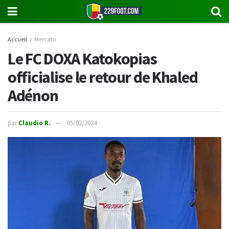
Accueil
Mercato
Le FC DOXA Katokopias
officialise le retour de Khaled
Adénon
par
Claudio R.
05/02/2024