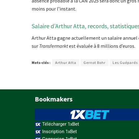
absence probable à la CAN 2025 sera donc un gros m
moins pour l’instant.
Salaire d’Arthur Atta, records, statistique
Arthur Atta gagne actuellement un salaire annuel 
sur
Transfermarkt
est évaluée à 8 millions d’euros.
Mots-clés :
Arthur Atta
Gernot Rohr
Les Guépards
Bookmakers
Télécharger 1xBet
Inscription 1xBet
Connexion 1xBet