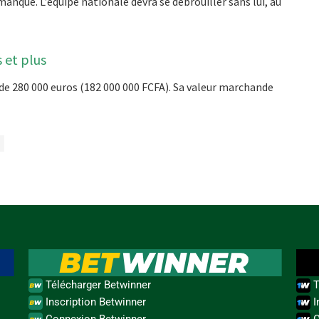
anque. L’équipe nationale devra se débrouiller sans lui, au
s et plus
de 280 000 euros (182 000 000 FCFA). Sa valeur marchande
Télécharger Betwinner
T
Inscription Betwinner
I
Connexion Betwinner
C