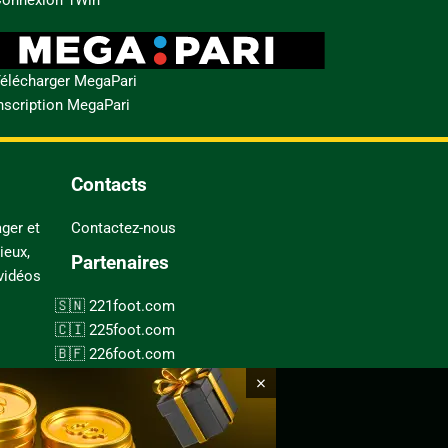
élécharger MegaPari
nscription MegaPari
Contacts
ger et
Contactez-nous
ieux,
Partenaires
 vidéos
221foot.com
225foot.com
226foot.com
228foot.com
×
237foot.com
243foot.com