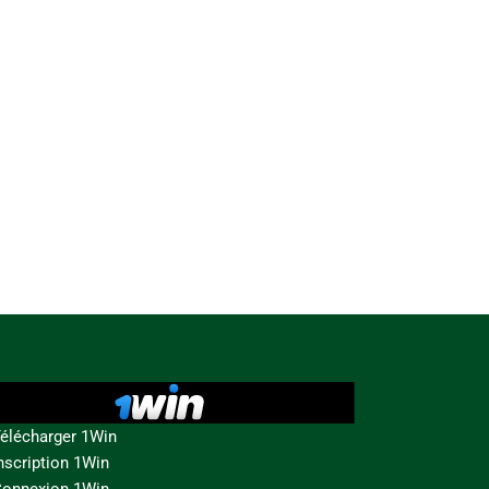
élécharger 1Win
nscription 1Win
onnexion 1Win