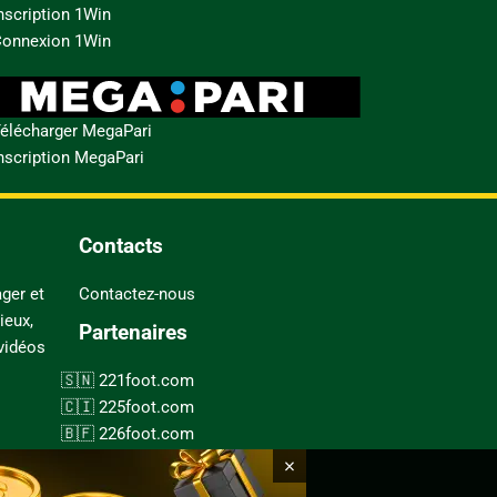
nscription 1Win
onnexion 1Win
élécharger MegaPari
nscription MegaPari
Contacts
ger et
Contactez-nous
ieux,
Partenaires
 vidéos
221foot.com
225foot.com
226foot.com
228foot.com
×
237foot.com