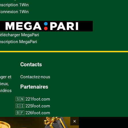
nscription 1Win
onnexion 1Win
élécharger MegaPari
nscription MegaPari
Contacts
ger et
Contactez-nous
ieux,
Partenaires
 vidéos
221foot.com
225foot.com
226foot.com
228foot.com
×
237foot.com