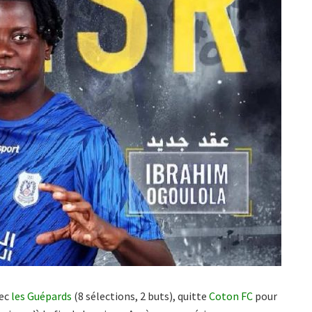
vec
les Guépards
(8 sélections, 2 buts), quitte
Coton FC
pour