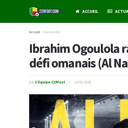
ACCUEIL
ACTUA
Accueil
Exclusivité
Ibrahim Ogoulola 
défi omanais (Al Na
par
L'équipe 229foot
13/01/2026