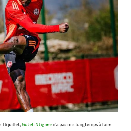
 16 juillet,
Goteh Ntignee
n’a pas mis longtemps à faire