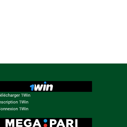
élécharger 1Win
nscription 1Win
onnexion 1Win