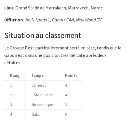
Lieu
: Grand Stade de Marrakech, Marrakech, Maroc
Diffusion
:
beIN Sports 1, Canal+ CAN, New World TV
Situation au classement
Le Groupe F est particulièrement serré en tête, tandis que le
Gabon est dans une position très délicate après deux
défaites.
Rang
Équipe
Points
1
Cameroun
4
2
Côte d’Ivoire
4
3
Mozambique
3
4
Gabon
0