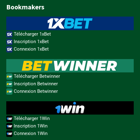
Bookmakers
Télécharger 1xBet
Inscription 1xBet
Connexion 1xBet
Télécharger Betwinner
Inscription Betwinner
Connexion Betwinner
Télécharger 1Win
Inscription 1Win
Connexion 1Win