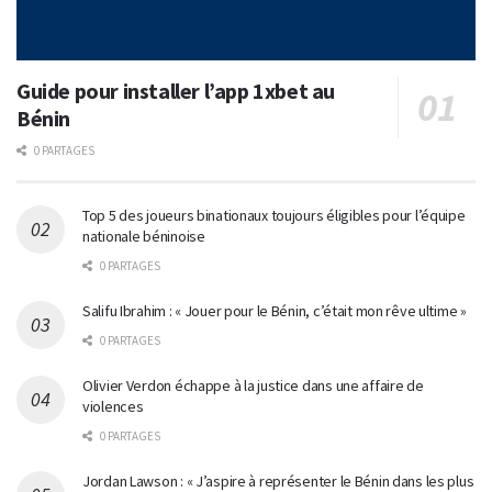
Guide pour installer l’app 1xbet au
Bénin
0 PARTAGES
Top 5 des joueurs binationaux toujours éligibles pour l’équipe
nationale béninoise
0 PARTAGES
Salifu Ibrahim : « Jouer pour le Bénin, c’était mon rêve ultime »
0 PARTAGES
Olivier Verdon échappe à la justice dans une affaire de
violences
0 PARTAGES
Jordan Lawson : « J’aspire à représenter le Bénin dans les plus