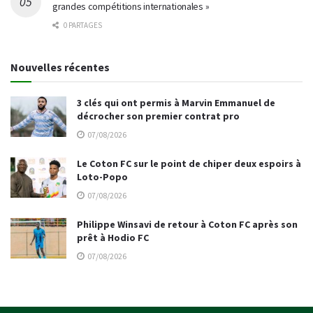
grandes compétitions internationales »
0 PARTAGES
Nouvelles récentes
3 clés qui ont permis à Marvin Emmanuel de
décrocher son premier contrat pro
07/08/2026
Le Coton FC sur le point de chiper deux espoirs à
Loto-Popo
07/08/2026
Philippe Winsavi de retour à Coton FC après son
prêt à Hodio FC
07/08/2026