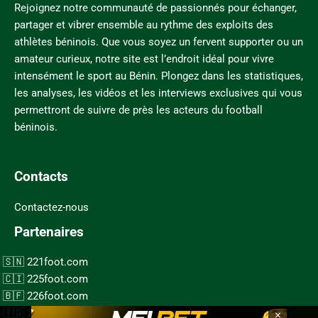
Rejoignez notre communauté de passionnés pour échanger,
partager et vibrer ensemble au rythme des exploits des
athlètes béninois. Que vous soyez un fervent supporter ou un
amateur curieux, notre site est l’endroit idéal pour vivre
intensément le sport au Bénin. Plongez dans les statistiques,
les analyses, les vidéos et les interviews exclusives qui vous
permettront de suivre de près les acteurs du football
béninois.
Contacts
Contactez-nous
Partenaires
221foot.com
225foot.com
226foot.com
×
228foot.com