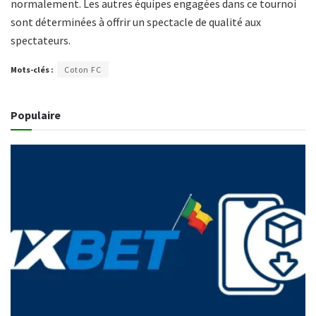
normalement. Les autres équipes engagées dans ce tournoi
sont déterminées à offrir un spectacle de qualité aux
spectateurs.
Mots-clés :
Coton FC
Populaire