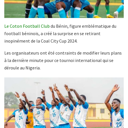
Le Coton Football Club
du Bénin, figure emblématique du
football béninois, a créé la surprise en se retirant
inopinément de la Coal City Cup 2024.
Les organisateurs ont été contraints de modifier leurs plans
à la dernière minute pour ce tournoi international qui se
déroule au Nigeria.