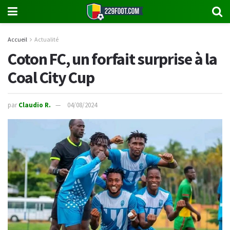
Accueil
Actualité
Coton FC, un forfait surprise à la
Coal City Cup
par
Claudio R.
04/08/2024