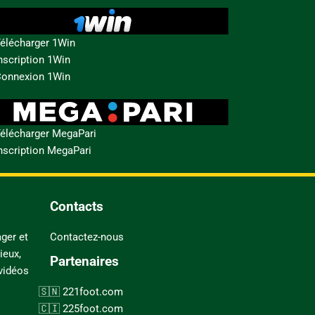
élécharger 1Win
nscription 1Win
onnexion 1Win
élécharger MegaPari
nscription MegaPari
Contacts
ger et
Contactez-nous
ieux,
Partenaires
 vidéos
221foot.com
225foot.com