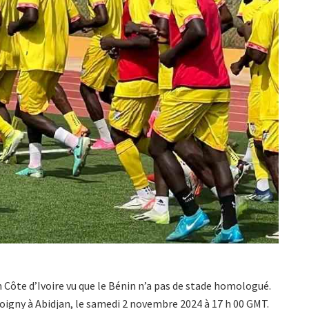
Côte d’Ivoire vu que le Bénin n’a pas de stade homologué.
oigny à Abidjan, le samedi 2 novembre 2024 à 17 h 00 GMT.