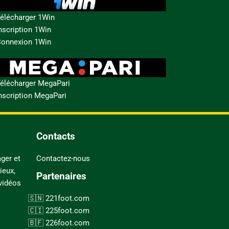
élécharger 1Win
nscription 1Win
onnexion 1Win
élécharger MegaPari
nscription MegaPari
Contacts
ger et
Contactez-nous
ieux,
Partenaires
 vidéos
221foot.com
225foot.com
226foot.com