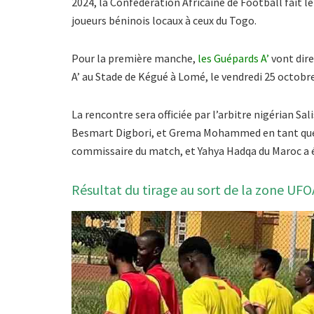
2024, la Confédération Africaine de Football fait l
joueurs béninois locaux à ceux du Togo.
Pour la première manche,
les Guépards A’
vont dire
A’ au Stade de Kégué à Lomé, le vendredi 25 octobre
La rencontre sera officiée par l’arbitre nigérian Sa
Besmart Digbori, et Grema Mohammed en tant que q
commissaire du match, et Yahya Hadqa du Maroc a é
Résultat du tirage au sort de la zone UFO