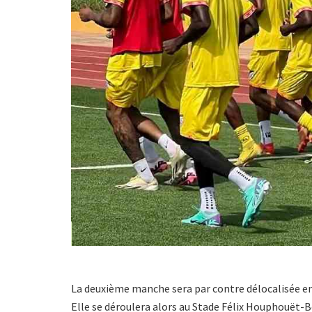
La deuxième manche sera par contre délocalisée en 
Elle se déroulera alors au Stade Félix Houphouët-B