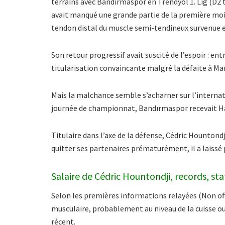
terrains avec Bandırmaspor en Trendyol 1. Lig (D2 t
avait manqué une grande partie de la première moit
tendon distal du muscle semi-tendineux survenue e
Son retour progressif avait suscité de l’espoir : ent
titularisation convaincante malgré la défaite à Mani
Mais la malchance semble s’acharner sur l’internati
journée de championnat, Bandırmaspor recevait H
Titulaire dans l’axe de la défense, Cédric Hountondj
quitter ses partenaires prématurément, il a laissé p
Salaire de Cédric Hountondji, records, sta
Selon les premières informations relayées (Non offi
musculaire, probablement au niveau de la cuisse ou
récent.