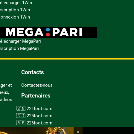
élécharger 1Win
nscription 1Win
onnexion 1Win
élécharger MegaPari
nscription MegaPari
Contacts
ger et
Contactez-nous
ieux,
Partenaires
 vidéos
221foot.com
225foot.com
226foot.com
228foot.com
×