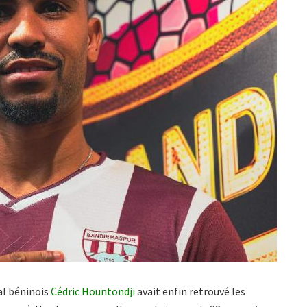
al béninois
Cédric Hountondji
avait enfin retrouvé les