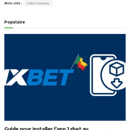
Mots-clés :
Cebio Soukou
Populaire
Guide pour installer l’app 1xbet au