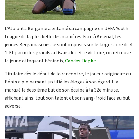
L’Atalanta Bergame a entamé sa campagne en UEFA Youth
League de la plus belle des manières. Face à Arsenal, les
jeunes Bergamasques se sont imposés sur le large score de 4-
1. Et parmi les grands artisans de cette victoire, on retrouve
le jeune attaquant béninois,
Candas Fiogbe
.
Titulaire dès le début de la rencontre, le joueur originaire du
Bénin a pleinement justifié les éloges à son égard. Il a
marqué le deuxième but de son équipe à la 32e minute,
affichant ainsi tout son talent et son sang-froid face au but
adverse.