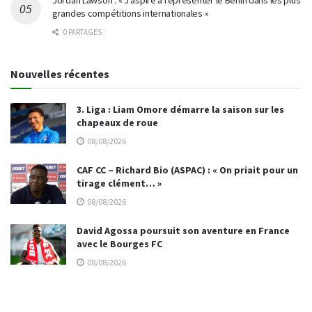
Jordan Lawson : « J’aspire à représenter le Bénin dans les plus
grandes compétitions internationales »
0 PARTAGES
Nouvelles récentes
3. Liga : Liam Omore démarre la saison sur les
chapeaux de roue
08/08/2026
CAF CC – Richard Bio (ASPAC) : « On priait pour un
tirage clément… »
08/08/2026
David Agossa poursuit son aventure en France
avec le Bourges FC
08/08/2026