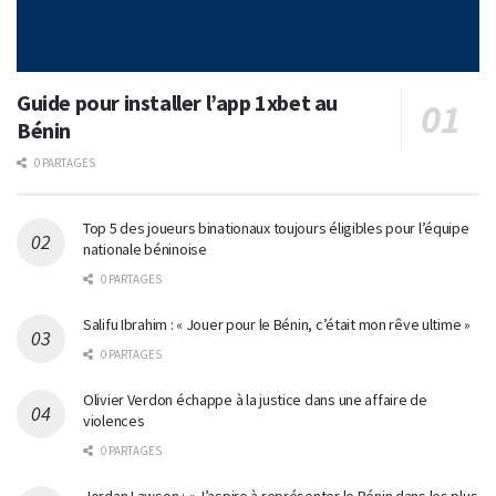
Guide pour installer l’app 1xbet au
Bénin
0 PARTAGES
Top 5 des joueurs binationaux toujours éligibles pour l’équipe
nationale béninoise
0 PARTAGES
Salifu Ibrahim : « Jouer pour le Bénin, c’était mon rêve ultime »
0 PARTAGES
Olivier Verdon échappe à la justice dans une affaire de
violences
0 PARTAGES