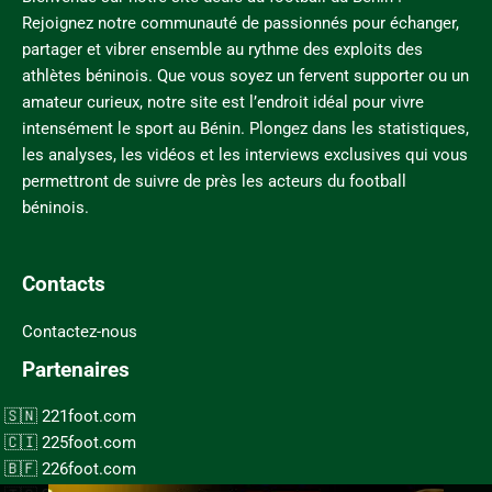
Rejoignez notre communauté de passionnés pour échanger,
partager et vibrer ensemble au rythme des exploits des
athlètes béninois. Que vous soyez un fervent supporter ou un
amateur curieux, notre site est l’endroit idéal pour vivre
intensément le sport au Bénin. Plongez dans les statistiques,
les analyses, les vidéos et les interviews exclusives qui vous
permettront de suivre de près les acteurs du football
béninois.
Contacts
Contactez-nous
Partenaires
221foot.com
225foot.com
226foot.com