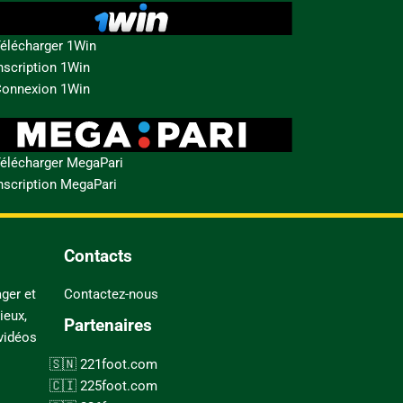
élécharger 1Win
nscription 1Win
onnexion 1Win
élécharger MegaPari
nscription MegaPari
Contacts
ger et
Contactez-nous
ieux,
Partenaires
 vidéos
221foot.com
225foot.com