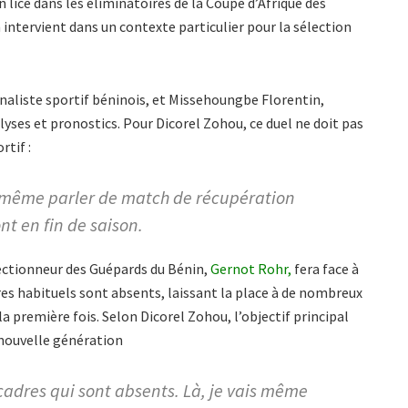
 lice dans les éliminatoires de la Coupe d’Afrique des
intervient dans un contexte particulier pour la sélection
naliste sportif béninois, et Missehoungbe Florentin,
lyses et pronostics. Pour Dicorel Zohou, ce duel ne doit pas
rtif :
 même parler de match de récupération
nt en fin de saison.
lectionneur des Guépards du Bénin,
Gernot Rohr,
fera face à
res habituels sont absents, laissant la place à de nombreux
a première fois. Selon Dicorel Zohou, l’objectif principal
e nouvelle génération
cadres qui sont absents. Là, je vais même