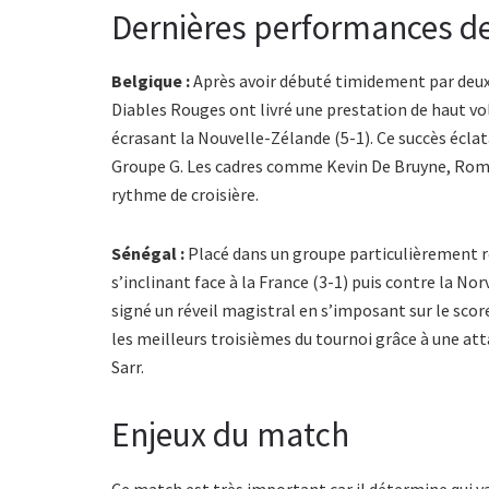
Dernières performances d
Belgique :
Après avoir débuté timidement par deux 
Diables Rouges ont livré une prestation de haut vol
écrasant la Nouvelle-Zélande (5-1). Ce succès éclat
Groupe G. Les cadres comme Kevin De Bruyne, Rome
rythme de croisière.
Sénégal :
Placé dans un groupe particulièrement re
s’inclinant face à la France (3-1) puis contre la N
signé un réveil magistral en s’imposant sur le scor
les meilleurs troisièmes du tournoi grâce à une a
Sarr.
Enjeux du match
Ce match est très important car il détermine qui va