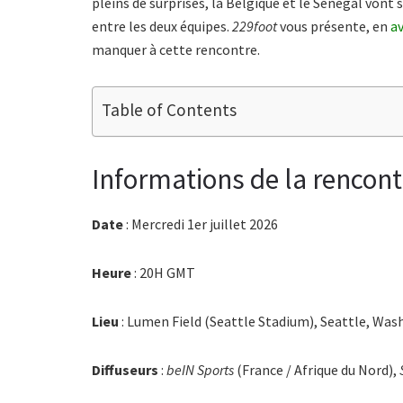
pleins de surprises, la Belgique et le Sénégal vont
entre les deux équipes.
229foot
vous présente, en
a
manquer à cette rencontre.
Table of Contents
Informations de la rencont
Date
: Mercredi 1er juillet 2026
Heure
: 20H GMT
Lieu
: Lumen Field (Seattle Stadium), Seattle, Was
Diffuseurs
:
beIN Sports
(France / Afrique du Nord),