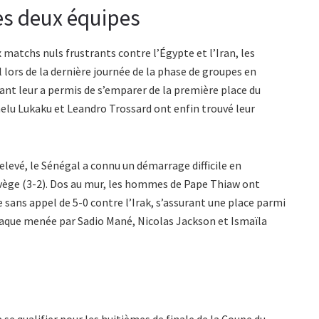
es deux équipes
matchs nuls frustrants contre l’Égypte et l’Iran, les
 lors de la dernière journée de la phase de groupes en
ant leur a permis de s’emparer de la première place du
lu Lukaku et Leandro Trossard ont enfin trouvé leur
levé, le Sénégal a connu un démarrage difficile en
orvège (3-2). Dos au mur, les hommes de Pape Thiaw ont
e sans appel de 5-0 contre l’Irak, s’assurant une place parmi
ttaque menée par Sadio Mané, Nicolas Jackson et Ismaïla
 se qualifier pour les huitièmes de finale de la Coupe du