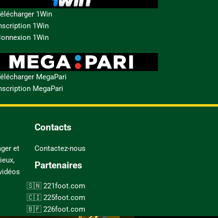
élécharger 1Win
nscription 1Win
onnexion 1Win
élécharger MegaPari
nscription MegaPari
Contacts
ger et
Contactez-nous
ieux,
Partenaires
 vidéos
221foot.com
225foot.com
226foot.com