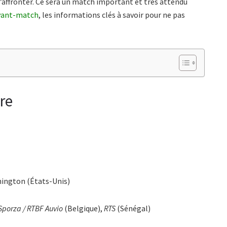
 s’affronter. Ce sera un match important et très attendu
vant-match
, les informations clés à savoir pour ne pas
re
hington (États-Unis)
Sporza / RTBF Auvio
(Belgique),
RTS
(Sénégal)