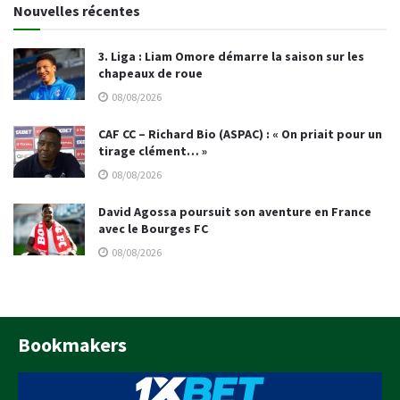
Nouvelles récentes
3. Liga : Liam Omore démarre la saison sur les
chapeaux de roue
08/08/2026
CAF CC – Richard Bio (ASPAC) : « On priait pour un
tirage clément… »
08/08/2026
David Agossa poursuit son aventure en France
avec le Bourges FC
08/08/2026
Bookmakers