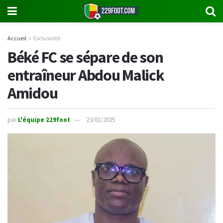
Accueil
Exclusivité
Béké FC se sépare de son
entraîneur Abdou Malick
Amidou
par
L'équipe 229foot
23/01/2025