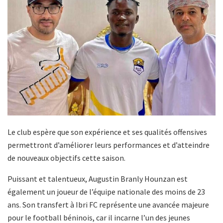
Le club espère que son expérience et ses qualités offensives
permettront d’améliorer leurs performances et d’atteindre
de nouveaux objectifs cette saison.
Puissant et talentueux, Augustin Branly Hounzan est
également un joueur de l’équipe nationale des moins de 23
ans. Son transfert à Ibri FC représente une avancée majeure
pour le football béninois, car il incarne l’un des jeunes