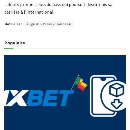
talents prometteurs du pays qui poursuit désormais sa
carrière à l’international.
Mots-clés :
Augustin Branly Hounzan
Populaire