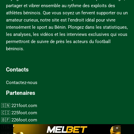
partager et vibrer ensemble au rythme des exploits des
athlètes béninois. Que vous soyez un fervent supporter ou un
amateur curieux, notre site est l’endroit idéal pour vivre
intensément le sport au Bénin. Plongez dans les statistiques,
les analyses, les vidéos et les interviews exclusives qui vous
permettront de suivre de près les acteurs du football
béninois.
Contacts
Contactez-nous
Partenaires
221foot.com
225foot.com
226foot.com
×
228foot.com