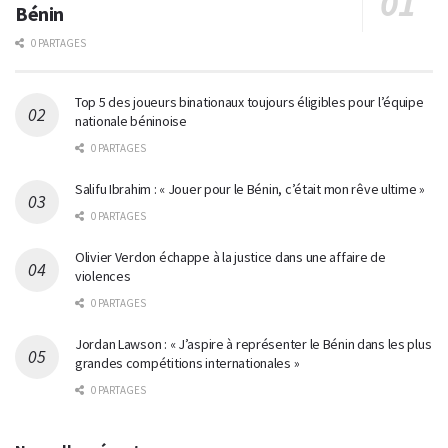
Bénin
0 PARTAGES
Top 5 des joueurs binationaux toujours éligibles pour l’équipe
nationale béninoise
0 PARTAGES
Salifu Ibrahim : « Jouer pour le Bénin, c’était mon rêve ultime »
0 PARTAGES
Olivier Verdon échappe à la justice dans une affaire de
violences
0 PARTAGES
Jordan Lawson : « J’aspire à représenter le Bénin dans les plus
grandes compétitions internationales »
0 PARTAGES