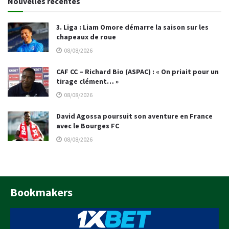
Nouvelles récentes
3. Liga : Liam Omore démarre la saison sur les
chapeaux de roue
08/08/2026
CAF CC – Richard Bio (ASPAC) : « On priait pour un
tirage clément… »
08/08/2026
David Agossa poursuit son aventure en France
avec le Bourges FC
08/08/2026
Bookmakers