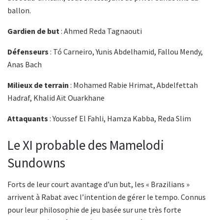
ballon.
Gardien de but
: Ahmed Reda Tagnaouti
Défenseurs
: Tó Carneiro, Yunis Abdelhamid, Fallou Mendy,
Anas Bach
Milieux de terrain
: Mohamed Rabie Hrimat, Abdelfettah
Hadraf, Khalid Aït Ouarkhane
Attaquants
: Youssef El Fahli, Hamza Kabba, Reda Slim
Le XI probable des Mamelodi
Sundowns
Forts de leur court avantage d’un but, les « Brazilians »
arrivent à Rabat avec l’intention de gérer le tempo. Connus
pour leur philosophie de jeu basée sur une très forte