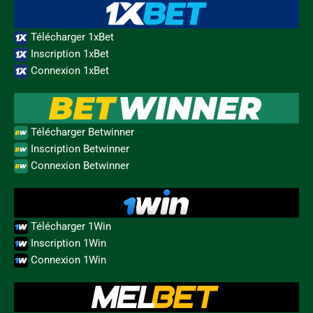
Télécharger 1xBet
Inscription 1xBet
Connexion 1xBet
Télécharger Betwinner
Inscription Betwinner
Connexion Betwinner
Télécharger 1Win
Inscription 1Win
Connexion 1Win