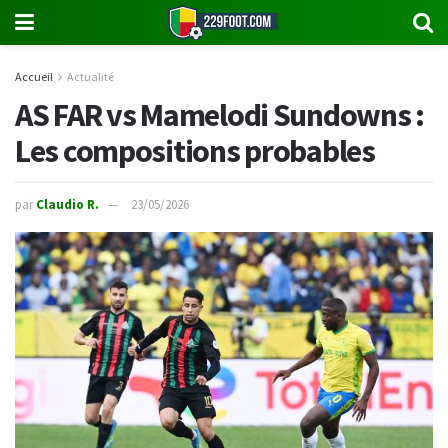
Accueil
Actualité
AS FAR vs Mamelodi Sundowns :
Les compositions probables
par
Claudio R.
23/05/2026