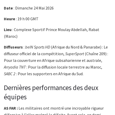
Date
: Dimanche 24 Mai 2026
Heure
: 19 h 00 GMT
Lieu
: Complexe Sportif Prince Moulay Abdellah, Rabat
(Maroc)
Diffuseurs
:
beIN Sports HD
(Afrique du Nord & Panarabe) : Le
diffuseur officiel de la compétition,
SuperSport
(Chaîne 209) :
Pour la couverture en Afrique subsaharienne et australe,
Arryadia TNT
: Pour la diffusion locale terrestre au Maroc,
SABC 2
: Pour les supporters en Afrique du Sud.
Dernières performances des deux
équipes
AS FAR :
Les militaires ont montré une incroyable rigueur
défensive à l’aller malgré la défaite. Avant cela, en demi-