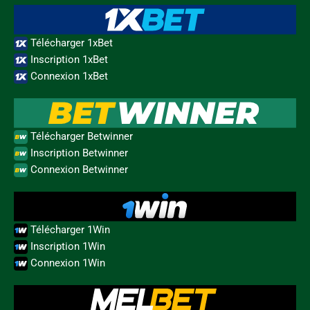
Télécharger 1xBet
Inscription 1xBet
Connexion 1xBet
Télécharger Betwinner
Inscription Betwinner
Connexion Betwinner
Télécharger 1Win
Inscription 1Win
Connexion 1Win