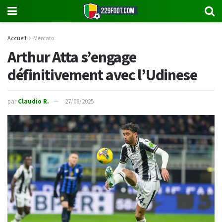
Accueil
Mercato
Arthur Atta s’engage
définitivement avec l’Udinese
par
Claudio R.
27/06/2025