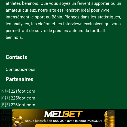
athlètes béninois. Que vous soyez un fervent supporter ou un
amateur curieux, notre site est l’endroit idéal pour vivre
intensément le sport au Bénin. Plongez dans les statistiques,
les analyses, les vidéos et les interviews exclusives qui vous
permettront de suivre de près les acteurs du football
béninois.
Contacts
Contactez-nous
Partenaires
221foot.com
225foot.com
226foot.com
×
228foot.com
237foot.com
243foot.com