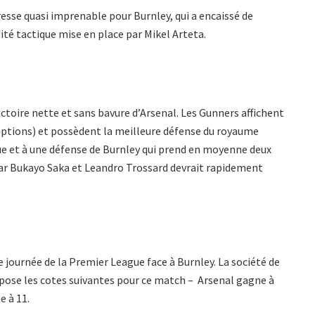
esse quasi imprenable pour Burnley, qui a encaissé de
dité tactique mise en place par Mikel Arteta.
victoire nette et sans bavure d’Arsenal. Les Gunners affichent
éceptions) et possèdent la meilleure défense du royaume
que et à une défense de Burnley qui prend en moyenne deux
ar Bukayo Saka et Leandro Trossard devrait rapidement
 journée de la Premier League face à Burnley. La société de
opose les cotes suivantes pour ce match – Arsenal gagne à
e à 11.