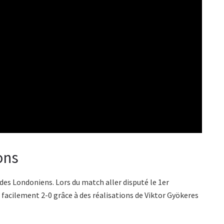
ons
des Londoniens. Lors du match aller disputé le 1er
facilement 2-0 grâce à des réalisations de Viktor Gyökeres