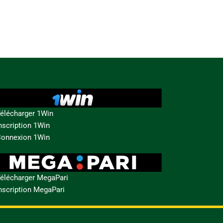
élécharger 1Win
nscription 1Win
onnexion 1Win
élécharger MegaPari
nscription MegaPari