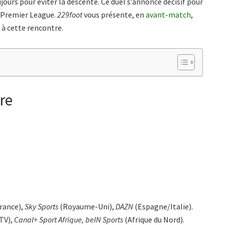
ujours pour éviter la descente. Ce duel s’annonce décisif pour
n Premier League.
229foot
vous présente, en
avant-match
,
 à cette rencontre.
re
rance),
Sky Sports
(Royaume-Uni),
DAZN
(Espagne/Italie).
TV),
Canal+ Sport Afrique, beIN Sports
(Afrique du Nord).