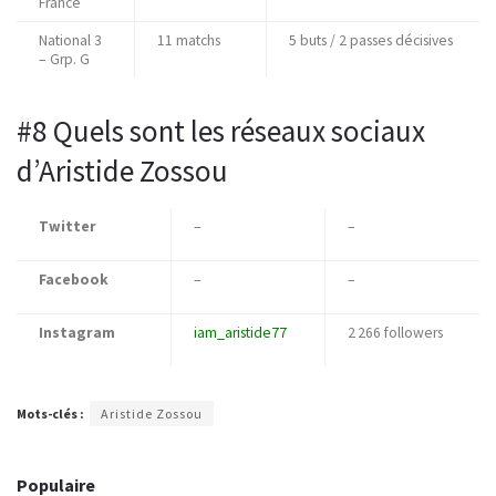
France
National 3
11 matchs
5 buts / 2 passes décisives
– Grp. G
#8 Quels sont les réseaux sociaux
d’Aristide Zossou
Twitter
–
–
Facebook
–
–
Instagram
iam_aristide77
2 266 followers
Mots-clés :
Aristide Zossou
Populaire