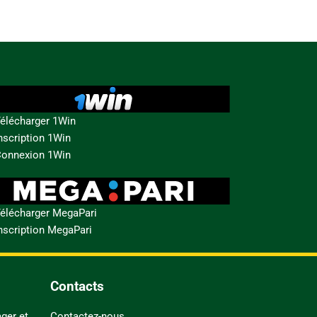
élécharger 1Win
nscription 1Win
onnexion 1Win
élécharger MegaPari
nscription MegaPari
Contacts
ger et
Contactez-nous