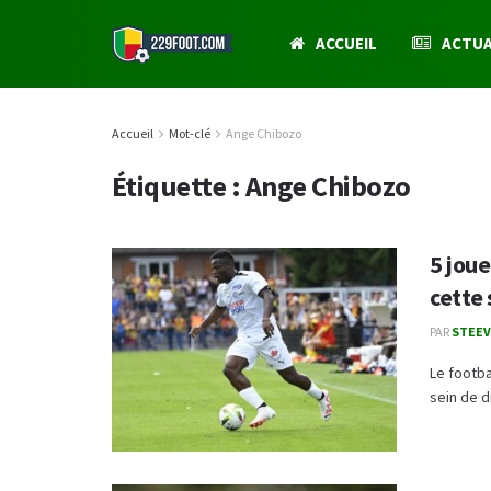
ACCUEIL
ACTUA
Accueil
Mot-clé
Ange Chibozo
Étiquette :
Ange Chibozo
5 joue
cette
PAR
STEEV
Le footba
sein de d