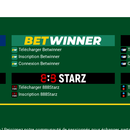
Télécharger Betwinner
T
Inscription Betwinner
I
Connexion Betwinner
C
Télécharger 888Starz
T
Inscription 888Starz
I
in ! Rejoignez notre communauté de passionnés pour échanger, parta